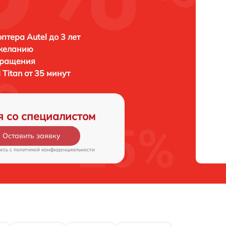
птера Autel до 3 лет
 желанию
бращения
 Titan от 35 минут
я со специалистом
Оставить заявку
есь c
политикой конфиденциальности