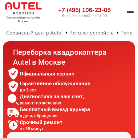
+7 (495) 106-23-05
Ежедневно с 9:00 до 21:00
Сервисный центр Autel
в
Москве
Сервисный центр Autel
Каталог устройств
Ремонт
Переборка квадрокоптера
Autel в Москве
Официальный сервис
Гарантийное обслуживание
до 3 лет
Диагностика за наш счет,
ремонт по желанию
Бесплатный выезд курьера
в день обращения
Срочный ремонт
от 35 минут