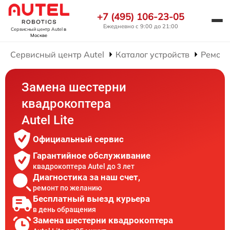
+7 (495) 106-23-05
Ежедневно с 9:00 до 21:00
Сервисный центр Autel
в
Москве
Сервисный центр Autel
Каталог устройств
Ремонт
Замена шестерни
квадрокоптера
Autel Lite
Официальный сервис
Гарантийное обслуживание
квадрокоптера Autel до 3 лет
Диагностика за наш счет,
ремонт по желанию
Бесплатный выезд курьера
в день обращения
Замена шестерни квадрокоптера