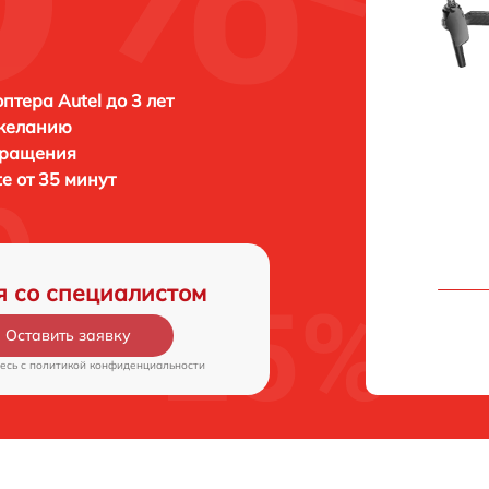
птера Autel до 3 лет
 желанию
бращения
te от 35 минут
я со специалистом
Оставить заявку
есь c
политикой конфиденциальности