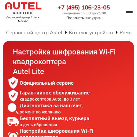
+7 (495) 106-23-05
Ежедневно с 9:00 до 21:00
Позвонить
мне утром
Сервисный центр Autel
в
Москве
Сервисный центр Autel
Каталог устройств
Ремонт
Настройка шифрования Wi-Fi
квадрокоптера
Autel Lite
Официальный сервис
Гарантийное обслуживание
квадрокоптера Autel до 3 лет
Диагностика за наш счет,
ремонт по желанию
Бесплатный выезд курьера
в день обращения
Настройка шифрования Wi-Fi