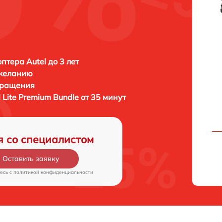
птера Autel до 3 лет
 желанию
бращения
l Lite Premium Bundle от 35 минут
я со специалистом
Оставить заявку
есь c
политикой конфиденциальности