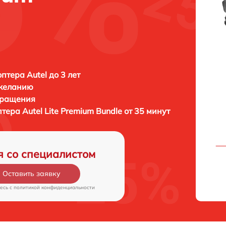
птера Autel до 3 лет
 желанию
бращения
птера
Autel Lite Premium Bundle от 35 минут
я со специалистом
Оставить заявку
есь c
политикой конфиденциальности