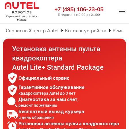
+7 (495) 106-23-05
Ежедневно с 9:00 до 21:00
Сервисный центр Autel
в
Москве
Сервисный центр Autel
Каталог устройств
Ремонт
Установка антенны пульта
квадрокоптера
Autel Lite+ Standard Package
Официальный сервис
Гарантийное обслуживание
квадрокоптера Autel до 3 лет
Диагностика за наш счет,
ремонт по желанию
Бесплатный выезд курьера
в день обращения
Установка антенны пульта квадрокоптера