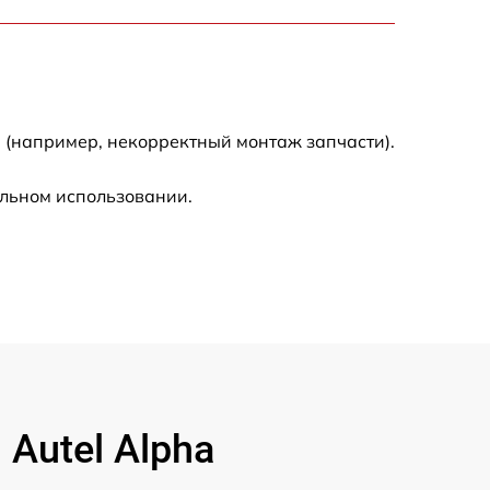
1500 р
1600 р
1600 р
 (например, некорректный монтаж запчасти).
1000 р
альном использовании.
800 р
1000 р
Autel Alpha