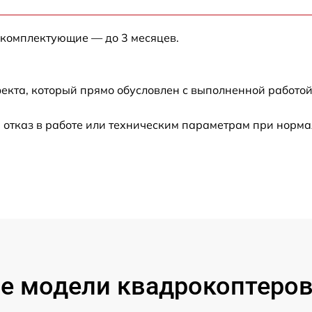
от 60 мин
 комплектующие — до 3 месяцев.
от 60 мин
от 60 мин
екта, который прямо обусловлен с выполненной работой
от 60 мин
 отказ в работе или техническим параметрам при норм
от 60 мин
от 60 мин
 модели квадрокоптеров 