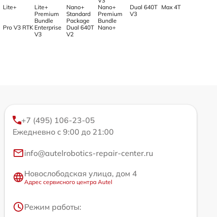
V3
Lite+
Lite+
Nano+
Nano+
Dual 640T
Max 4T
Premium
Standard
Premium
V3
Bundle
Package
Bundle
Pro V3 RTK
Enterprise
Dual 640T
Nano+
V3
V2
+7 (495) 106-23-05
Ежедневно с 9:00 до 21:00
info@autelrobotics-repair-center.ru
Новослободская улица, дом 4
Адрес сервисного центра Autel
Режим работы: